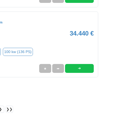
om
34.440 €
100 kw (136 PS)
➜
★
➦
❯
❯❯