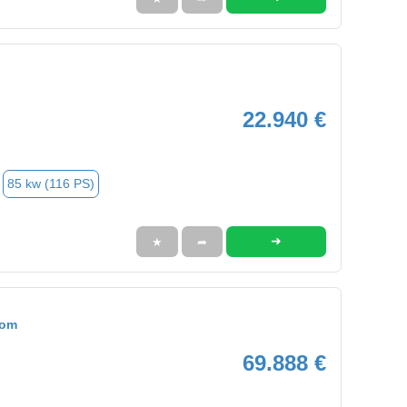
22.940 €
85 kw (116 PS)
➜
★
➦
tom
69.888 €