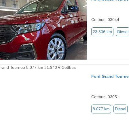
Cottbus, 03044
23.306 km
Diesel
Ford Grand Tourn
Cottbus, 03051
8.077 km
Diesel