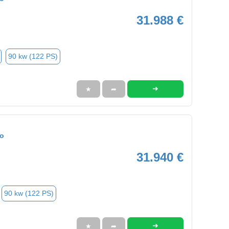
31.988 €
90 kw (122 PS)
➜
★
➦
eo
31.940 €
90 kw (122 PS)
➜
★
➦