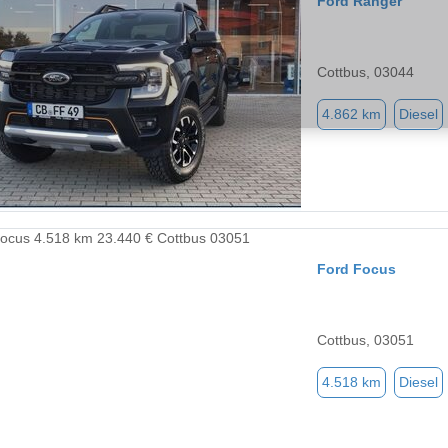
Ford Ranger
Cottbus, 03044
4.862 km
Diesel
Ford Focus
Cottbus, 03051
4.518 km
Diesel