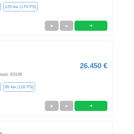
125 kw (170 PS)
➜
★
➦
26.450 €
bus), 03130
85 kw (116 PS)
➜
★
➦
eo