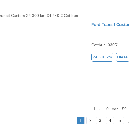
Ford Transit Cust
Cottbus, 03051
24.300 km
Diesel
1 - 10 von 59
1
2
3
4
5