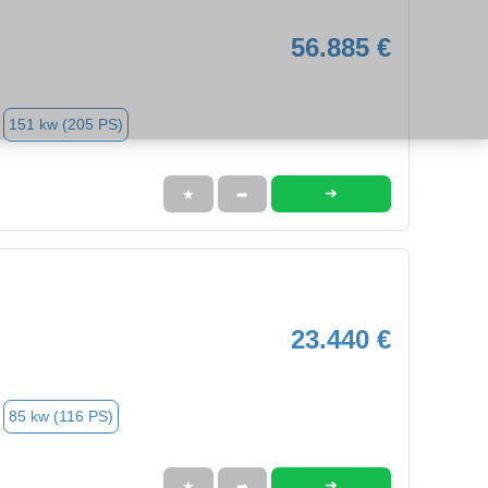
56.885 €
151 kw (205 PS)
➜
★
➦
23.440 €
85 kw (116 PS)
➜
★
➦