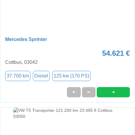
Mercedes Sprinter
54.621 €
Cottbus, 03042
37.700 km
Diesel
125 kw (170 PS)
➜
★
➦