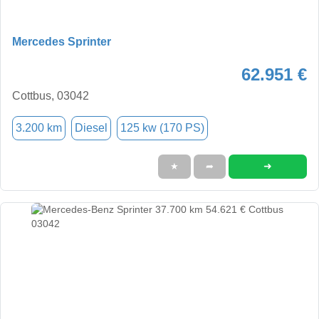
Mercedes Sprinter
62.951 €
Cottbus, 03042
3.200 km
Diesel
125 kw (170 PS)
➜
★
➦