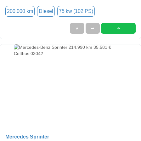
200.000 km
Diesel
75 kw (102 PS)
➜
★
➦
Mercedes Sprinter