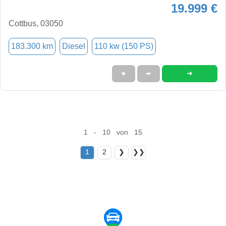
19.999 €
Cottbus, 03050
183.300 km
Diesel
110 kw (150 PS)
➜
★
➦
1 - 10 von 15
1
2
❯
❯❯