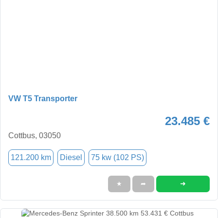
VW T5 Transporter
23.485 €
Cottbus, 03050
121.200 km
Diesel
75 kw (102 PS)
➜
★
➦