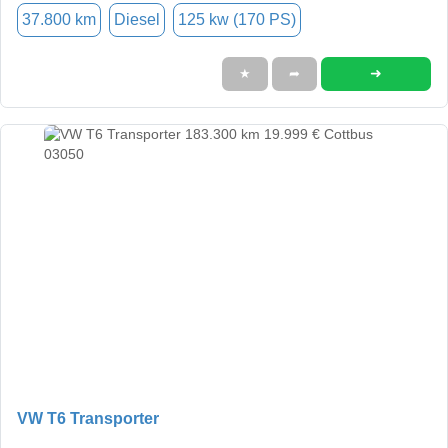
37.800 km
Diesel
125 kw (170 PS)
➜
★
➦
VW T6 Transporter