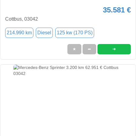
35.581 €
Cottbus, 03042
214.990 km
Diesel
125 kw (170 PS)
➜
★
➦