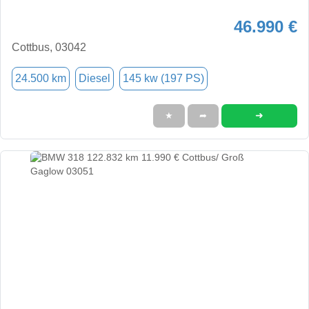
46.990 €
Cottbus, 03042
24.500 km
Diesel
145 kw (197 PS)
➜
★
➦