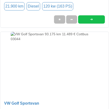
21.900 km
Diesel
120 kw (163 PS)
➜
★
➦
VW Golf Sportsvan