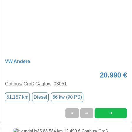
VW Andere
20.990 €
Cottbus/ Groß Gaglow, 03051
51.157 km
Diesel
66 kw (90 PS)
➜
★
➦