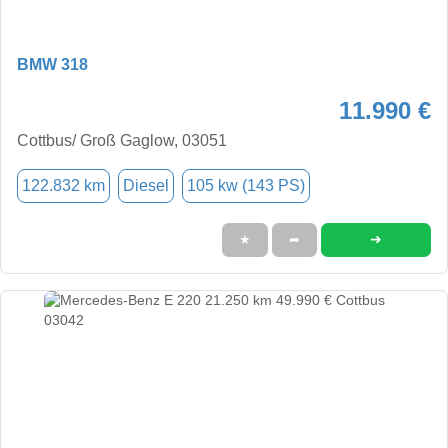
BMW 318
11.990 €
Cottbus/ Groß Gaglow, 03051
122.832 km
Diesel
105 kw (143 PS)
➜
★
➦