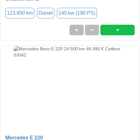
123.950 km
Diesel
140 kw (190 PS)
➜
★
➦
Mercedes E 220