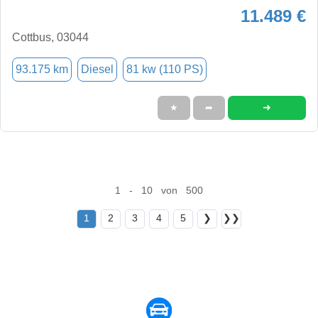
11.489 €
Cottbus, 03044
93.175 km
Diesel
81 kw (110 PS)
➜
★
➦
1 - 10 von 500
1
2
3
4
5
❯
❯❯