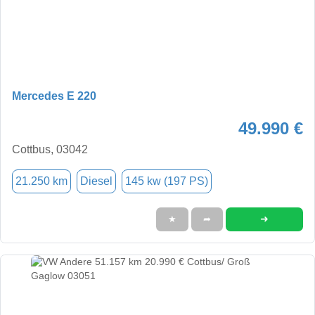
Mercedes E 220
49.990 €
Cottbus, 03042
21.250 km
Diesel
145 kw (197 PS)
➜
★
➦