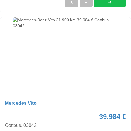
➜
★
➦
Mercedes Vito
39.984 €
Cottbus, 03042