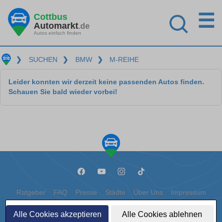
☰
Cottbus
Automarkt
.de
Autos einfach finden
❯
SUCHEN
❯
BMW
❯
M-REIHE
Leider konnten wir derzeit keine passenden Autos finden.
Schauen Sie bald wieder vorbei!
Ratgeber
FAQ
Presse
Städte
Über Uns
Impressum
Datenschutz
Cookies
Alle Cookies akzeptieren
Alle Cookies ablehnen