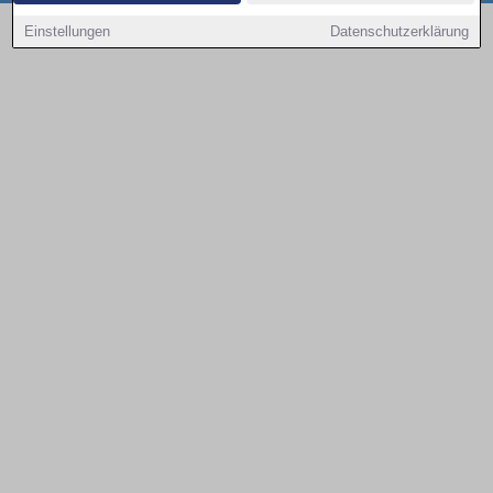
Copyright © 2000 - 2026 | 1A Infosysteme GmbH | Content by: 1a-sites-autos
Einstellungen
Datenschutzerklärung
08.08.2026