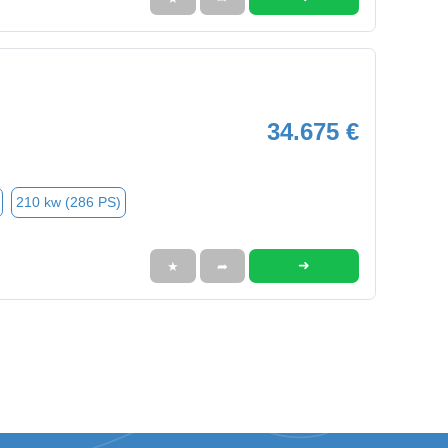
34.675 €
210 kw (286 PS)
➜
★
➦