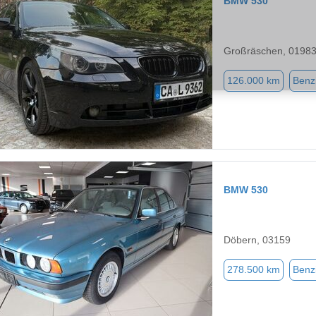
BMW 530
Großräschen, 0198
126.000 km
Benz
BMW 530
Döbern, 03159
278.500 km
Benz