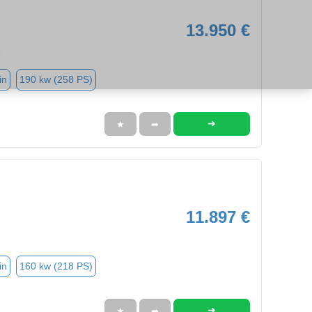
13.950 €
3
in
190 kw (258 PS)
➜
★
➦
11.897 €
in
160 kw (218 PS)
➜
★
➦