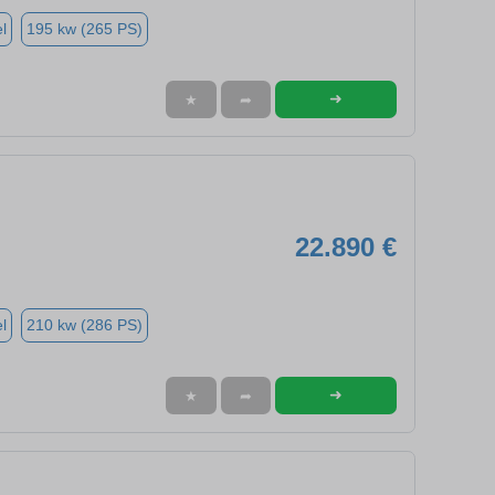
l
195 kw (265 PS)
➜
★
➦
22.890 €
l
210 kw (286 PS)
➜
★
➦