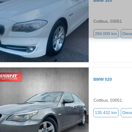
BMW 520
Cottbus, 03051
284.000 km
Diese
BMW 520
Cottbus, 03051
135.432 km
Diese