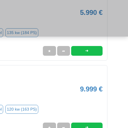
5.990 €
l
135 kw (184 PS)
➜
★
➦
9.999 €
l
120 kw (163 PS)
➜
★
➦