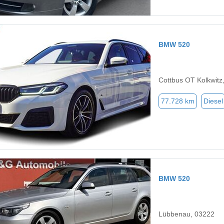
BMW 520
Cottbus OT Kolkwitz
77.728 km
Diesel
BMW 520
Lübbenau, 03222