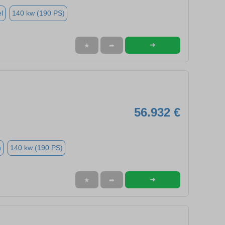
l
140 kw (190 PS)
➜
★
➦
56.932 €
n
140 kw (190 PS)
➜
★
➦