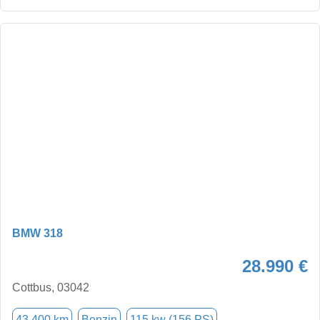
BMW 318
28.990 €
Cottbus, 03042
43.400 km
Benzin
115 kw (156 PS)