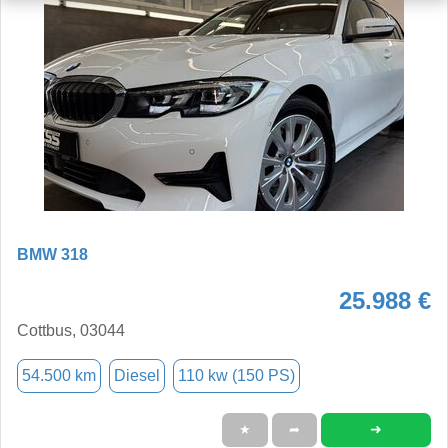
BMW 318
25.988 €
Cottbus, 03044
54.500 km
Diesel
110 kw (150 PS)
➜
★
➦