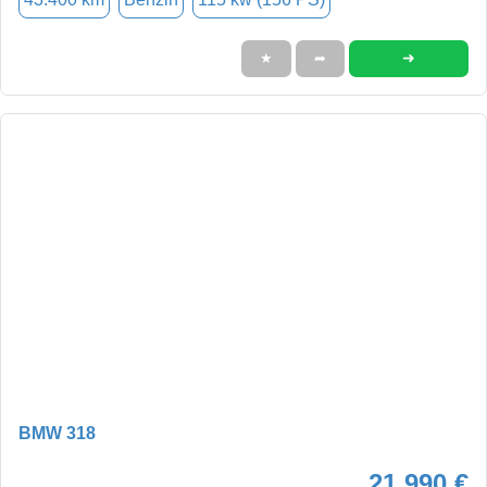
➜
★
➦
BMW 318
21.990 €