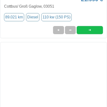
Cottbus/ Groß Gaglow, 03051
89.021 km
Diesel
110 kw (150 PS)
➜
★
➦