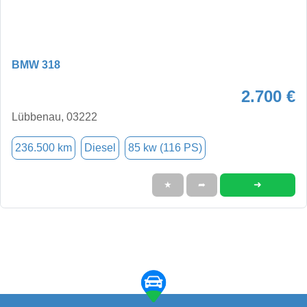
BMW 318
2.700 €
Lübbenau, 03222
236.500 km
Diesel
85 kw (116 PS)
➜
★
➦