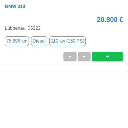
BMW 318
20.800 €
Lübbenau, 03222
75.696 km
Diesel
110 kw (150 PS)
➜
★
➦