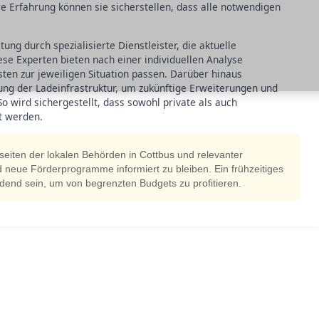
e Erfahrung können sie sicherstellen, dass alle notwendigen
tung durch spezialisierte Dienstleister, die aktuelle
ese Experten bieten nach einer individuellen Analyse
n zur jeweiligen Situation passen. Darüber hinaus
nung der Ladeinfrastruktur, um zukünftige Erweiterungen und
o wird sichergestellt, dass sowohl private als auch
t werden.
eiten der lokalen Behörden in Cottbus und relevanter
d neue Förderprogramme informiert zu bleiben. Ein frühzeitiges
idend sein, um von begrenzten Budgets zu profitieren.