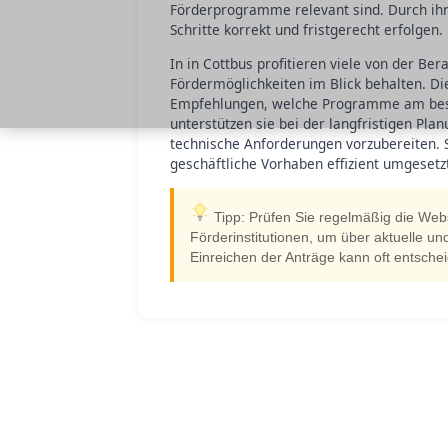
Förderprogramme relevant sind. Durch ihr
Schritte korrekt und fristgerecht erfolgen.
In in Cottbus profitieren viele von der Bera
Fördermöglichkeiten im Blick behalten. Di
Empfehlungen, welche Programme am beste
unterstützen sie bei der langfristigen Pla
technische Anforderungen vorzubereiten. S
geschäftliche Vorhaben effizient umgesetz
Tipp: Prüfen Sie regelmäßig die Webs
Förderinstitutionen, um über aktuelle un
Einreichen der Anträge kann oft entsche