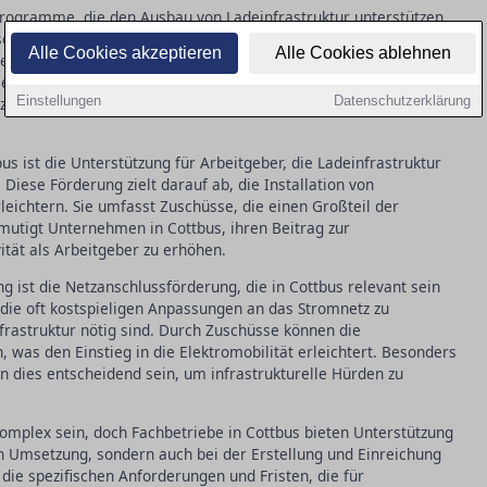
programme, die den Ausbau von Ladeinfrastruktur unterstützen.
chüssen profitieren, die die Anschaffungskosten für Wallboxen
Alle Cookies akzeptieren
Alle Cookies ablehnen
elle Förderungen zur Verfügung, um die Errichtung mehrerer
Bedürfnissen eines modernen Fuhrparks gerecht zu werden.
Einstellungen
Datenschutzerklärung
, um die Elektromobilität in Cottbus voranzutreiben und die
 ist die Unterstützung für Arbeitgeber, die Ladeinfrastruktur
 Diese Förderung zielt darauf ab, die Installation von
leichtern. Sie umfasst Zuschüsse, die einen Großteil der
mutigt Unternehmen in Cottbus, ihren Beitrag zur
ität als Arbeitgeber zu erhöhen.
g ist die Netzanschlussförderung, die in Cottbus relevant sein
, die oft kostspieligen Anpassungen an das Stromnetz zu
nfrastruktur nötig sind. Durch Zuschüsse können die
 was den Einstieg in die Elektromobilität erleichtert. Besonders
nn dies entscheidend sein, um infrastrukturelle Hürden zu
omplex sein, doch Fachbetriebe in Cottbus bieten Unterstützung
hen Umsetzung, sondern auch bei der Erstellung und Einreichung
die spezifischen Anforderungen und Fristen, die für