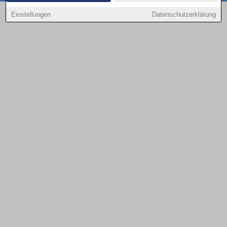
Copyright © 2000 - 2026 | 1A Infosysteme GmbH | Content by: 1a-sites-autos
Einstellungen
Datenschutzerklärung
09.08.2026