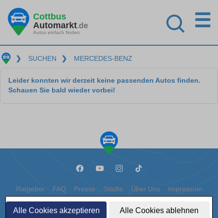
☰
Cottbus
Automarkt
.de
Autos einfach finden
❯
SUCHEN
❯
MERCEDES-BENZ
Leider konnten wir derzeit keine passenden Autos finden.
Schauen Sie bald wieder vorbei!
Ratgeber
FAQ
Presse
Städte
Über Uns
Impressum
Datenschutz
Cookies
Alle Cookies akzeptieren
Alle Cookies ablehnen