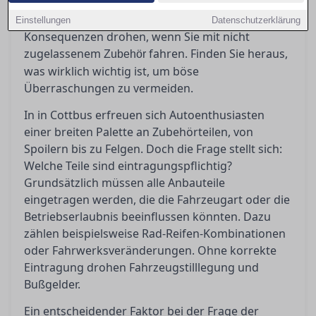
Zubehörteile eingetragen werden müssen, was
ABE und Teilegutachten bedeuten und welche
Einstellungen
Datenschutzerklärung
Konsequenzen drohen, wenn Sie mit nicht
zugelassenem
fahren. Finden Sie heraus,
Zubehör
was wirklich wichtig ist, um böse
Überraschungen zu vermeiden.
In in Cottbus erfreuen sich Autoenthusiasten
einer breiten Palette an Zubehörteilen, von
Spoilern bis zu Felgen. Doch die Frage stellt sich:
Welche Teile sind eintragungspflichtig?
Grundsätzlich müssen alle Anbauteile
eingetragen werden, die die Fahrzeugart oder die
Betriebserlaubnis beeinflussen könnten. Dazu
zählen beispielsweise Rad-Reifen-Kombinationen
oder Fahrwerksveränderungen. Ohne korrekte
Eintragung drohen Fahrzeugstilllegung und
Bußgelder.
Ein entscheidender Faktor bei der Frage der