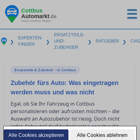
Cottbus
☰
Automarkt
.de
Autos einfach finden
ERSATZTEILE-
EXPERTEN-
UND-
RATGEBER
C49
❯
❯
❯
❯
FINDEN
ZUBEHOER
Ersatzteile & Zubehör · in Cottbus
Zubehör fürs Auto: Was eingetragen
werden muss und was nicht
Egal, ob Sie Ihr Fahrzeug in Cottbus
personalisieren oder aufrüsten möchten – die
Auswahl an Autozubehör ist riesig. Doch nicht
jedes Anbauteil darf bedenkenlos angebracht
werden. In diesem Ratgeber klären wir, welche
Alle Cookies akzeptieren
Alle Cookies ablehnen