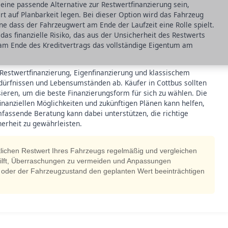
 eine passende Alternative zur Restwertfinanzierung sein,
rt auf Planbarkeit legen. Bei dieser Option wird das Fahrzeug
ne dass der Fahrzeugwert am Ende der Laufzeit eine Rolle spielt.
a das finanzielle Risiko, das aus der Unsicherheit des Restwerts
 am Ende des Kreditvertrags das vollständige Eigentum am
 Restwertfinanzierung, Eigenfinanzierung und klassischem
edürfnissen und Lebensumständen ab. Käufer in Cottbus sollten
ysieren, um die beste Finanzierungsform für sich zu wählen. Die
nanziellen Möglichkeiten und zukünftigen Plänen kann helfen,
fassende Beratung kann dabei unterstützen, die richtige
herheit zu gewährleisten.
tlichen Restwert Ihres Fahrzeugs regelmäßig und vergleichen
 hilft, Überraschungen zu vermeiden und Anpassungen
g oder der Fahrzeugzustand den geplanten Wert beeinträchtigen