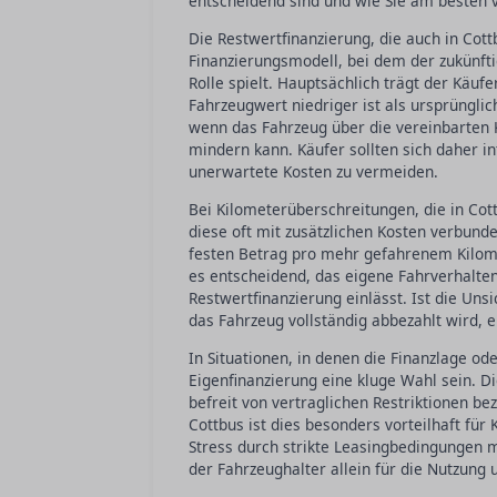
entscheidend sind und wie Sie am besten 
Die Restwertfinanzierung, die auch in Cott
Finanzierungsmodell, bei dem der zukünfti
Rolle spielt. Hauptsächlich trägt der Käuf
Fahrzeugwert niedriger ist als ursprüng
wenn das Fahrzeug über die vereinbarten 
mindern kann. Käufer sollten sich daher 
unerwartete Kosten zu vermeiden.
Bei Kilometerüberschreitungen, die in Cot
diese oft mit zusätzlichen Kosten verbund
festen Betrag pro mehr gefahrenem Kilomet
es entscheidend, das eigene Fahrverhalten
Restwertfinanzierung einlässt. Ist die Uns
das Fahrzeug vollständig abbezahlt wird, ei
In Situationen, in denen die Finanzlage od
Eigenfinanzierung eine kluge Wahl sein. D
befreit von vertraglichen Restriktionen b
Cottbus ist dies besonders vorteilhaft für
Stress durch strikte Leasingbedingungen m
der Fahrzeughalter allein für die Nutzung 