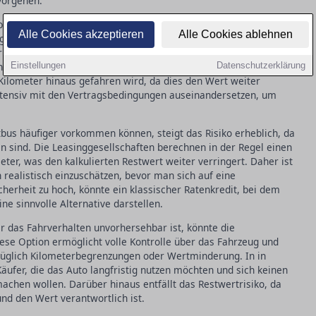
vorgehen.
bus immer beliebter wird, bezieht sich auf ein spezielles
Alle Cookies akzeptieren
Alle Cookies ablehnen
ge Wert eines Fahrzeugs am Ende der Laufzeit eine zentrale
er das Restwertrisiko, das entsteht, wenn der tatsächliche
lich angenommen. Dies kann besonders problematisch werden,
Einstellungen
Datenschutzerklärung
Kilometer hinaus gefahren wird, da dies den Wert weiter
intensiv mit den Vertragsbedingungen auseinandersetzen, um
tbus häufiger vorkommen können, steigt das Risiko erheblich, da
en sind. Die Leasinggesellschaften berechnen in der Regel einen
er, was den kalkulierten Restwert weiter verringert. Daher ist
 realistisch einzuschätzen, bevor man sich auf eine
icherheit zu hoch, könnte ein klassischer Ratenkredit, bei dem
ne sinnvolle Alternative darstellen.
er das Fahrverhalten unvorhersehbar ist, könnte die
iese Option ermöglicht volle Kontrolle über das Fahrzeug und
ezüglich Kilometerbegrenzungen oder Wertminderung. In in
 Käufer, die das Auto langfristig nutzen möchten und sich keinen
achen wollen. Darüber hinaus entfällt das Restwertrisiko, da
und den Wert verantwortlich ist.