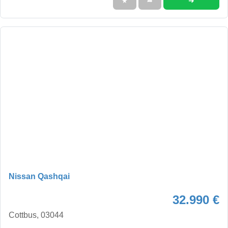
➜
★
➦
Nissan Qashqai
32.990 €
Cottbus, 03044