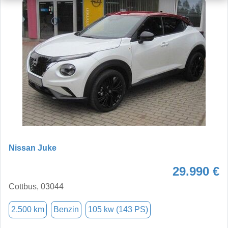
Nissan Juke
29.990 €
Cottbus, 03044
2.500 km
Benzin
105 kw (143 PS)