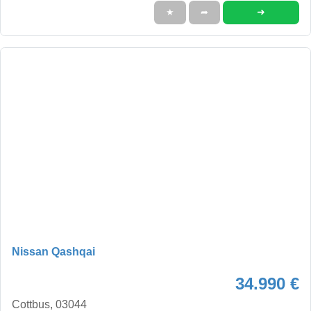
➜
★
➦
Nissan Qashqai
34.990 €
Cottbus, 03044