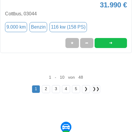
31.990 €
Cottbus, 03044
9.000 km
Benzin
116 kw (158 PS)
➜
★
➦
1 - 10 von 48
1
2
3
4
5
❯
❯❯