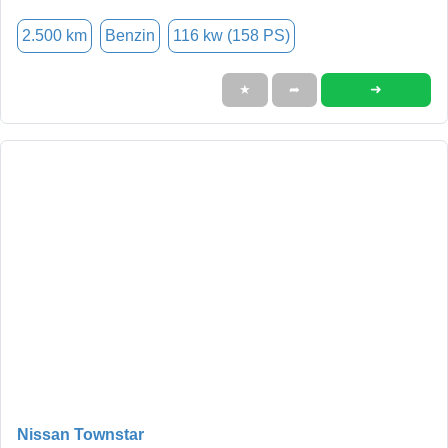
2.500 km
Benzin
116 kw (158 PS)
➜
★
➦
Nissan Townstar