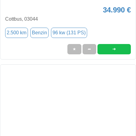
34.990 €
Cottbus, 03044
2.500 km
Benzin
96 kw (131 PS)
➜
★
➦