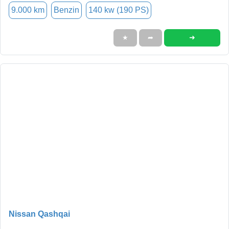
9.000 km
Benzin
140 kw (190 PS)
➜
★
➦
Nissan Qashqai