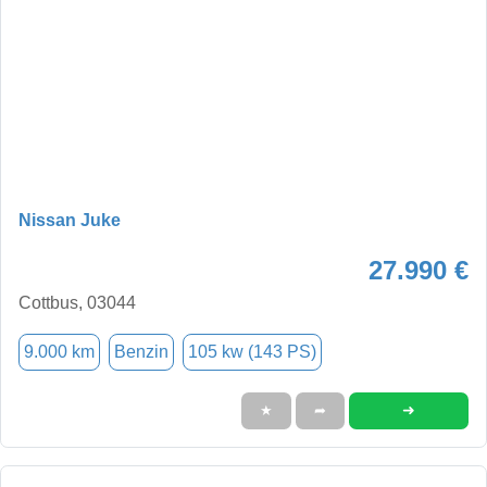
Nissan Juke
27.990 €
Cottbus, 03044
9.000 km
Benzin
105 kw (143 PS)
➜
★
➦