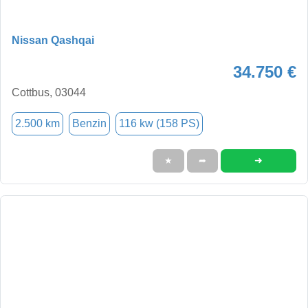
Nissan Qashqai
34.750 €
Cottbus, 03044
2.500 km
Benzin
116 kw (158 PS)
➜
★
➦