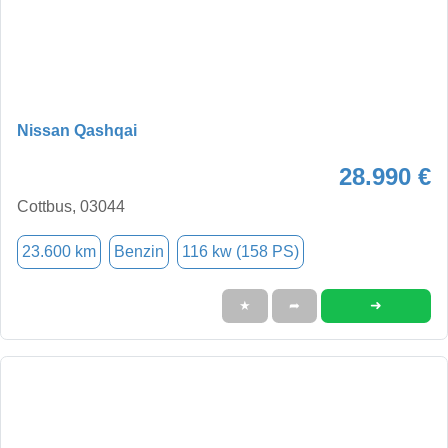
Nissan Qashqai
28.990 €
Cottbus, 03044
23.600 km
Benzin
116 kw (158 PS)
➜
★
➦