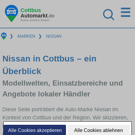
☰
Cottbus
Automarkt
.de
Autos einfach finden
❯
MARKEN
❯
NISSAN
Nissan in Cottbus – ein
Überblick
Modellwelten, Einsatzbereiche und
Angebote lokaler Händler
Diese Seite porträtiert die Auto-Marke Nissan im
Kontext von Cottbus und der Region. Wir skizzieren,
in welchen Fahrzeugklassen Nissan stark vertreten
Alle Cookies akzeptieren
Alle Cookies ablehnen
ist, welche Modellreihen häufig im Stadt- und