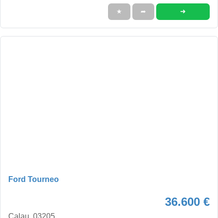
➜
★
➦
Ford Tourneo
36.600 €
Calau, 03205