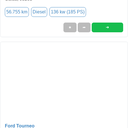
56.755 km
Diesel
136 kw (185 PS)
➜
★
➦
Ford Tourneo