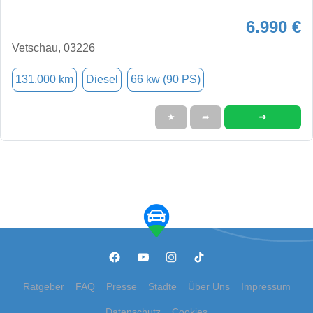
6.990 €
Vetschau, 03226
131.000 km
Diesel
66 kw (90 PS)
➜
★
➦
Ratgeber
FAQ
Presse
Städte
Über Uns
Impressum
Datenschutz
Cookies