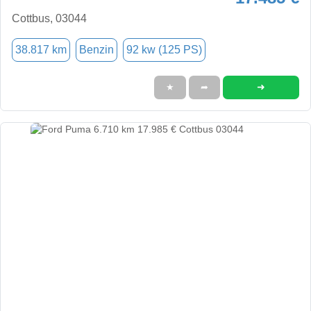
Cottbus, 03044
38.817 km
Benzin
92 kw (125 PS)
➜
★
➦