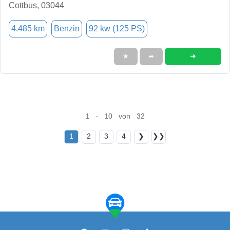
Cottbus, 03044
4.485 km
Benzin
92 kw (125 PS)
➜
★
➦
1 - 10 von 32
1
2
3
4
❯
❯❯