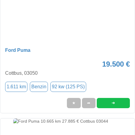
Ford Puma
19.500 €
Cottbus, 03050
1.611 km
Benzin
92 kw (125 PS)
➜
★
➦