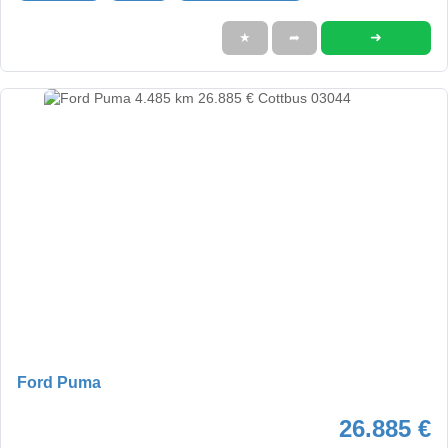
➜
★
➦
Ford Puma
26.885 €