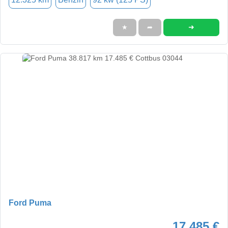
➜
★
➦
Ford Puma
17.485 €