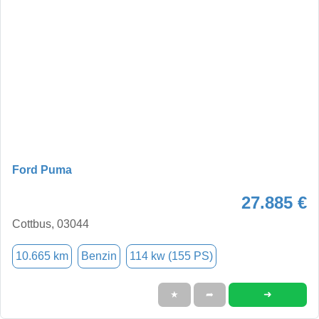
Ford Puma
27.885 €
Cottbus, 03044
10.665 km
Benzin
114 kw (155 PS)
➜
★
➦