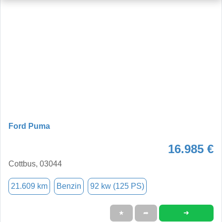
Ford Puma
16.985 €
Cottbus, 03044
21.609 km
Benzin
92 kw (125 PS)
➜
★
➦