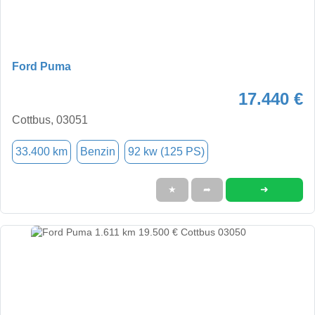
Ford Puma
17.440 €
Cottbus, 03051
33.400 km
Benzin
92 kw (125 PS)
➜
★
➦