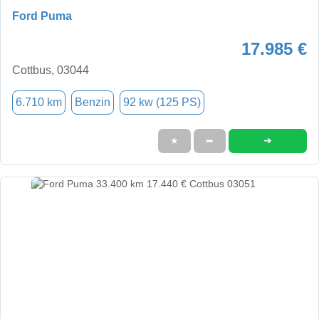
Ford Puma
17.985 €
Cottbus, 03044
6.710 km
Benzin
92 kw (125 PS)
➜
★
➦