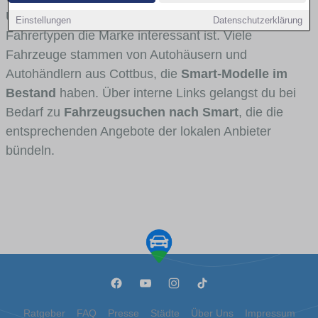
Umlandverkehr zu sehen sind und für welche
Einstellungen
Datenschutzerklärung
Fahrertypen die Marke interessant ist. Viele
Fahrzeuge stammen von Autohäusern und
Autohändlern aus Cottbus, die
Smart-Modelle im
Bestand
haben. Über interne Links gelangst du bei
Bedarf zu
Fahrzeugsuchen nach Smart
, die die
entsprechenden Angebote der lokalen Anbieter
bündeln.
Ratgeber
FAQ
Presse
Städte
Über Uns
Impressum