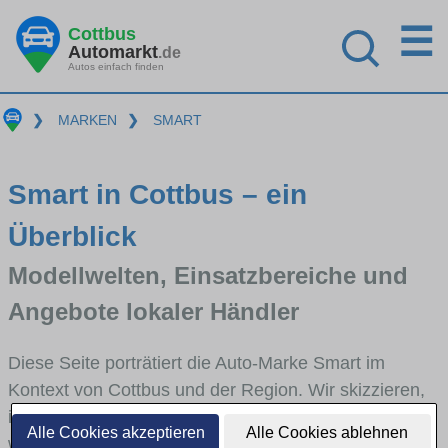
☰
Cottbus
Automarkt
.de
Autos einfach finden
❯
MARKEN
❯
SMART
Smart in Cottbus – ein
Überblick
Modellwelten, Einsatzbereiche und
Angebote lokaler Händler
Diese Seite porträtiert die Auto-Marke Smart im
Kontext von Cottbus und der Region. Wir skizzieren,
in welchen Fahrzeugklassen Smart stark vertreten ist,
Alle Cookies akzeptieren
Alle Cookies ablehnen
welche Modellreihen häufig im Stadt- und