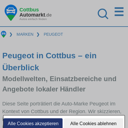
☰
Cottbus
Automarkt
.de
Autos einfach finden
❯
MARKEN
❯
PEUGEOT
Peugeot in Cottbus – ein
Überblick
Modellwelten, Einsatzbereiche und
Angebote lokaler Händler
Diese Seite porträtiert die Auto-Marke Peugeot im
Kontext von Cottbus und der Region. Wir skizzieren,
in welchen Fahrzeugklassen Peugeot stark vertreten
Alle Cookies akzeptieren
Alle Cookies ablehnen
ist, welche Modellreihen häufig im Stadt- und