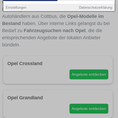
Fahrertypen die Marke interessant ist. Viele
Einstellungen
Datenschutzerklärung
Fahrzeuge stammen von Autohäusern und
Autohändlern aus Cottbus, die
Opel-Modelle im
Bestand
haben. Über interne Links gelangst du bei
Bedarf zu
Fahrzeugsuchen nach Opel
, die die
entsprechenden Angebote der lokalen Anbieter
bündeln.
Opel Crossland
Angebote entdecken
Opel Grandland
Angebote entdecken