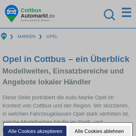
☰
Cottbus
Automarkt
.de
Autos einfach finden
❯
MARKEN
❯
OPEL
Opel in Cottbus – ein Überblick
Modellwelten, Einsatzbereiche und
Angebote lokaler Händler
Diese Seite porträtiert die Auto-Marke Opel im
Kontext von Cottbus und der Region. Wir skizzieren,
in welchen Fahrzeugklassen Opel stark vertreten ist,
welche Modellreihen häufig im Stadt- und
Umlandverkehr zu sehen sind und für welche
Alle Cookies akzeptieren
Alle Cookies ablehnen