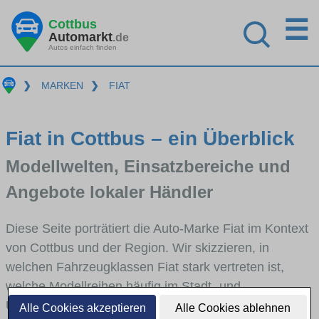
☰
Cottbus
Automarkt
.de
Autos einfach finden
❯
MARKEN
❯
FIAT
Fiat in Cottbus – ein Überblick
Modellwelten, Einsatzbereiche und
Angebote lokaler Händler
Diese Seite porträtiert die Auto-Marke Fiat im Kontext
von Cottbus und der Region. Wir skizzieren, in
welchen Fahrzeugklassen Fiat stark vertreten ist,
welche Modellreihen häufig im Stadt- und
Umlandverkehr zu sehen sind und für welche
Alle Cookies akzeptieren
Alle Cookies ablehnen