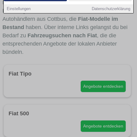
Fahrertypen die Marke interessant ist. Viele
Einstellungen
Datenschutzerklärung
Fahrzeuge stammen von Autohäusern und
Autohändlern aus Cottbus, die
Fiat-Modelle im
Bestand
haben. Über interne Links gelangst du bei
Bedarf zu
Fahrzeugsuchen nach Fiat
, die die
entsprechenden Angebote der lokalen Anbieter
bündeln.
Fiat Tipo
Angebote entdecken
Fiat 500
Angebote entdecken