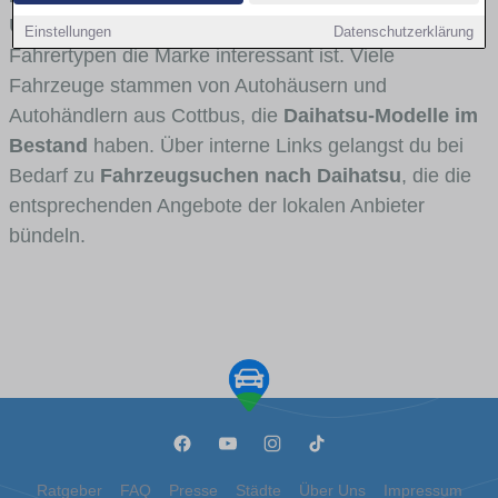
Umlandverkehr zu sehen sind und für welche
Einstellungen
Datenschutzerklärung
Fahrertypen die Marke interessant ist. Viele
Fahrzeuge stammen von Autohäusern und
Autohändlern aus Cottbus, die
Daihatsu-Modelle im
Bestand
haben. Über interne Links gelangst du bei
Bedarf zu
Fahrzeugsuchen nach Daihatsu
, die die
entsprechenden Angebote der lokalen Anbieter
bündeln.
Ratgeber
FAQ
Presse
Städte
Über Uns
Impressum