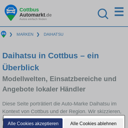
☰
Cottbus
Automarkt
.de
Autos einfach finden
❯
MARKEN
❯
DAIHATSU
Daihatsu in Cottbus – ein
Überblick
Modellwelten, Einsatzbereiche und
Angebote lokaler Händler
Diese Seite porträtiert die Auto-Marke Daihatsu im
Kontext von Cottbus und der Region. Wir skizzieren,
in welchen Fahrzeugklassen Daihatsu stark vertreten
Alle Cookies akzeptieren
Alle Cookies ablehnen
ist, welche Modellreihen häufig im Stadt- und