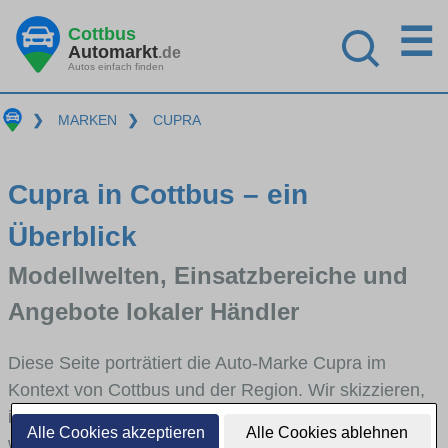
☰
Cottbus
Automarkt
.de
Autos einfach finden
❯
MARKEN
❯
CUPRA
Cupra in Cottbus – ein
Überblick
Modellwelten, Einsatzbereiche und
Angebote lokaler Händler
Diese Seite porträtiert die Auto-Marke Cupra im
Kontext von Cottbus und der Region. Wir skizzieren,
in welchen Fahrzeugklassen Cupra stark vertreten ist,
Alle Cookies akzeptieren
Alle Cookies ablehnen
welche Modellreihen häufig im Stadt- und