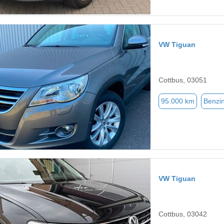
VW Tiguan
Cottbus, 03051
95.000 km
Benzi
VW Tiguan
Cottbus, 03042