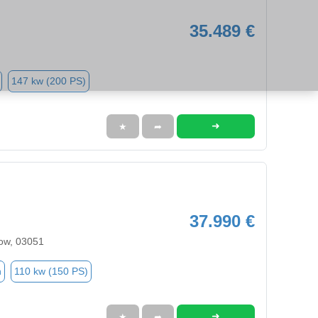
35.489 €
147 kw (200 PS)
➜
★
➦
37.990 €
ow, 03051
n
110 kw (150 PS)
➜
★
➦