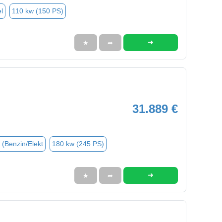
l
110 kw (150 PS)
➜
★
➦
31.889 €
 (Benzin/Elekt
180 kw (245 PS)
➜
★
➦