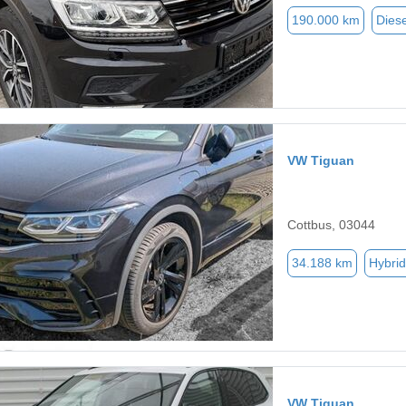
190.000 km
Diese
VW Tiguan
Cottbus, 03044
34.188 km
Hybrid
VW Tiguan