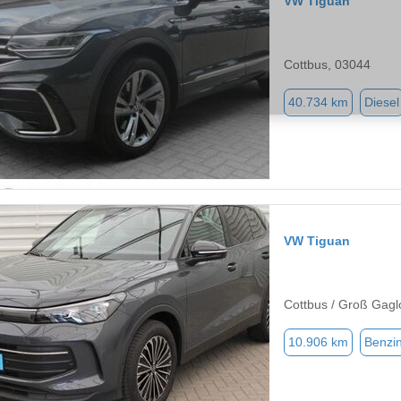
VW Tiguan
Cottbus, 03044
40.734 km
Diesel
VW Tiguan
Cottbus / Groß Gagl
10.906 km
Benzi