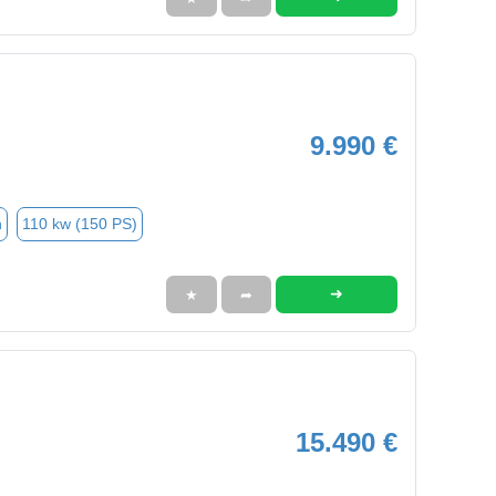
9.990 €
n
110 kw (150 PS)
➜
★
➦
15.490 €