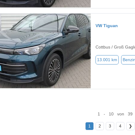
VW Tiguan
Cottbus / Groß Gagl
13.001 km
Benzi
1 - 10 von 39
1
2
3
4
❯