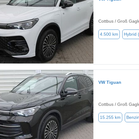
Cottbus / Groß Gagl
4.500 km
Hybrid 
VW Tiguan
Cottbus / Groß Gagl
15.255 km
Benzi