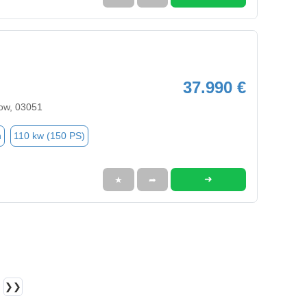
37.990 €
ow, 03051
n
110 kw (150 PS)
➜
★
➦
❯❯