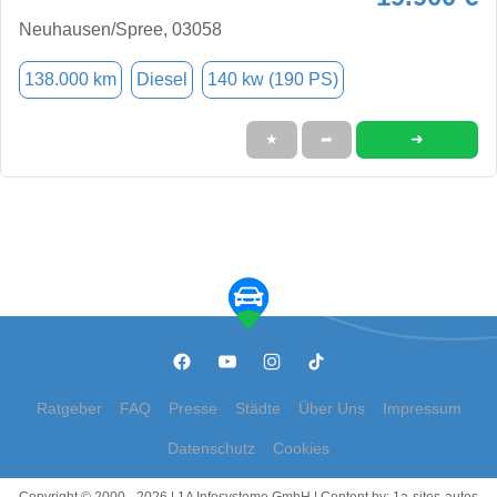
Neuhausen/Spree, 03058
138.000 km
Diesel
140 kw (190 PS)
➜
★
➦
Ratgeber
FAQ
Presse
Städte
Über Uns
Impressum
Datenschutz
Cookies
Copyright © 2000 - 2026 | 1A Infosysteme GmbH | Content by: 1a-sites-autos