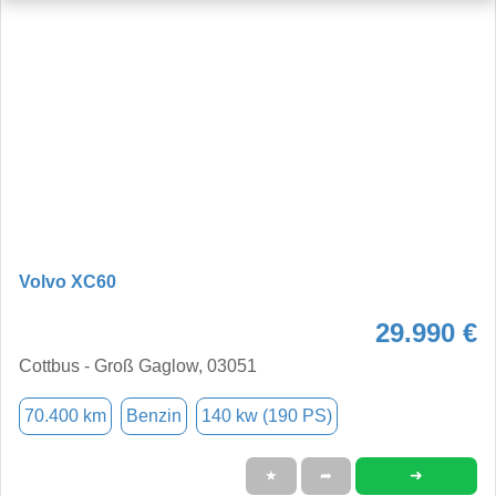
Volvo XC60
29.990 €
Cottbus - Groß Gaglow, 03051
70.400 km
Benzin
140 kw (190 PS)
➜
★
➦