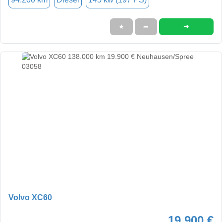
➜
★
➦
Volvo XC60
19.900 €