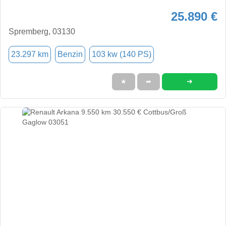
25.890 €
Spremberg, 03130
23.297 km
Benzin
103 kw (140 PS)
➜
★
➦