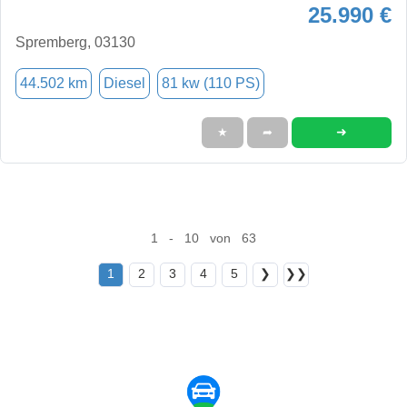
25.990 €
Spremberg, 03130
44.502 km
Diesel
81 kw (110 PS)
➜
★
➦
1 - 10 von 63
1
2
3
4
5
❯
❯❯