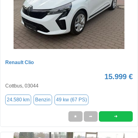
Renault Clio
15.999 €
Cottbus, 03044
24.580 km
Benzin
49 kw (67 PS)
➜
★
➦