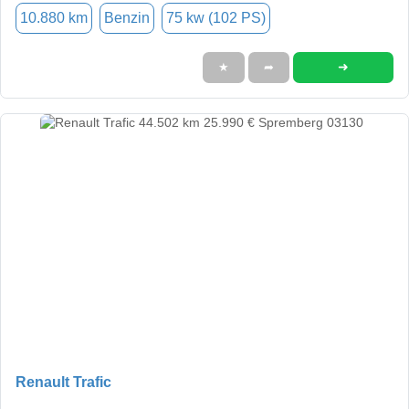
10.880 km
Benzin
75 kw (102 PS)
➜
★
➦
Renault Trafic