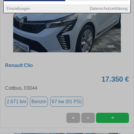
Einstellungen
Datenschutzerklärung
Renault Clio
17.350 €
Cottbus, 03044
2.671 km
Benzin
67 kw (91 PS)
➜
★
➦