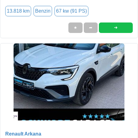
13.818 km
Benzin
67 kw (91 PS)
➜
★
➦
Renault Arkana