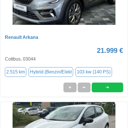
Renault Arkana
21.999 €
Cottbus, 03044
2.515 km
Hybrid (Benzin/Elekt
103 kw (140 PS)
➜
★
➦