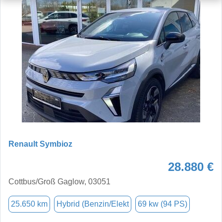
Renault Symbioz
28.880 €
Cottbus/Groß Gaglow, 03051
25.650 km
Hybrid (Benzin/Elekt
69 kw (94 PS)