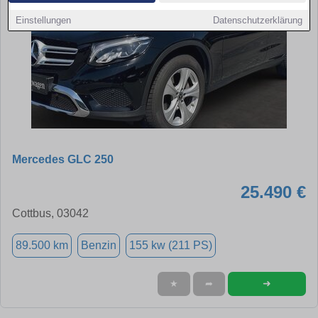
Einstellungen
Datenschutzerklärung
Mercedes GLC 250
25.490 €
Cottbus, 03042
89.500 km
Benzin
155 kw (211 PS)
➜
★
➦