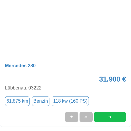
Mercedes 280
31.900 €
Lübbenau, 03222
61.875 km
Benzin
118 kw (160 PS)
➜
★
➦