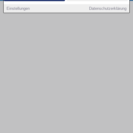
Copyright © 2000 - 2026 | 1A Infosysteme GmbH | Content by: 1a-sites-autos
Einstellungen
Datenschutzerklärung
08.08.2026