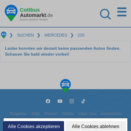
☰
Cottbus
Automarkt
.de
Autos einfach finden
❯
SUCHEN
❯
MERCEDES
❯
220
Leider konnten wir derzeit keine passenden Autos finden.
Schauen Sie bald wieder vorbei!
Ratgeber
FAQ
Presse
Städte
Über Uns
Impressum
Datenschutz
Cookies
Alle Cookies akzeptieren
Alle Cookies ablehnen