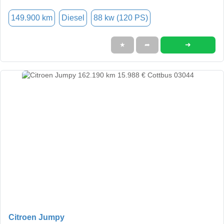
149.900 km
Diesel
88 kw (120 PS)
➜
★
➦
Citroen Jumpy