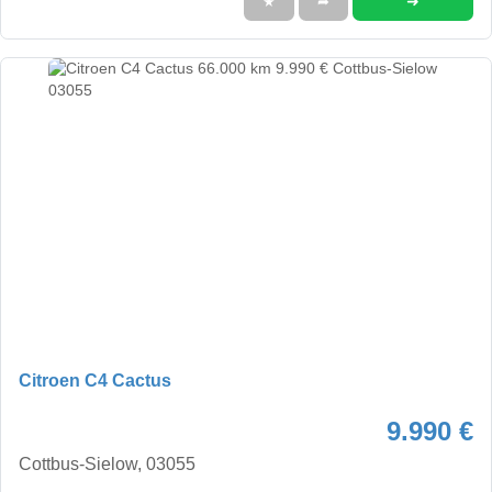
➜
★
➦
Citroen C4 Cactus
9.990 €
Cottbus-Sielow, 03055