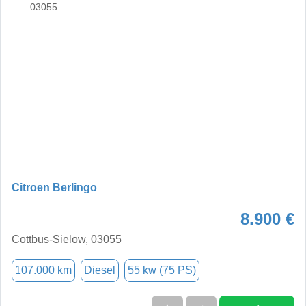
Citroen Berlingo
8.900 €
Cottbus-Sielow, 03055
107.000 km
Diesel
55 kw (75 PS)