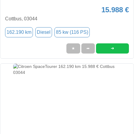
15.988 €
Cottbus, 03044
162.190 km
Diesel
85 kw (116 PS)
➜
★
➦