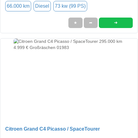
66.000 km
Diesel
73 kw (99 PS)
➜
★
➦
Citroen Grand C4 Picasso / SpaceTourer