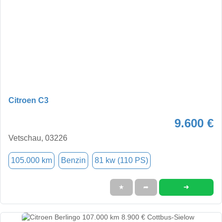
Citroen C3
9.600 €
Vetschau, 03226
105.000 km
Benzin
81 kw (110 PS)
➜
★
➦