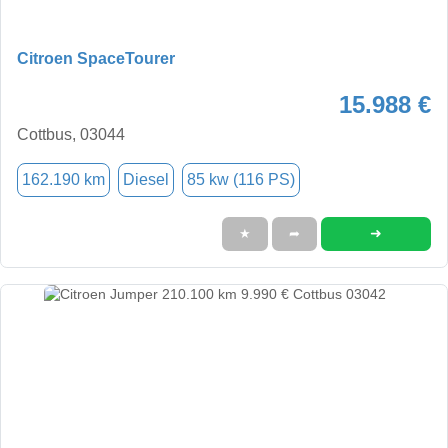
Citroen SpaceTourer
15.988 €
Cottbus, 03044
162.190 km
Diesel
85 kw (116 PS)
➜
★
➦