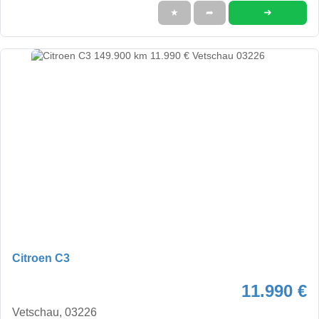
➜
★
➦
Citroen C3
11.990 €
Vetschau, 03226