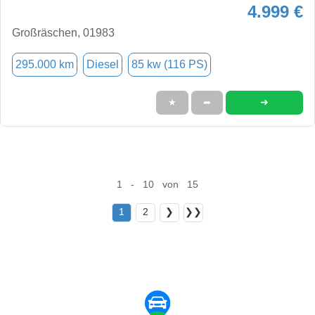
4.999 €
Großräschen, 01983
295.000 km
Diesel
85 kw (116 PS)
➜
★
➦
1 - 10 von 15
1
2
❯
❯❯