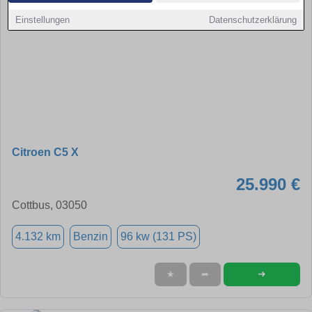
Einstellungen
Datenschutzerklärung
Citroen C5 X
25.990 €
Cottbus, 03050
4.132 km
Benzin
96 kw (131 PS)
➜
★
➦