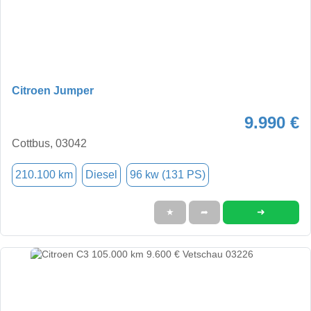
Citroen Jumper
9.990 €
Cottbus, 03042
210.100 km
Diesel
96 kw (131 PS)
➜
★
➦