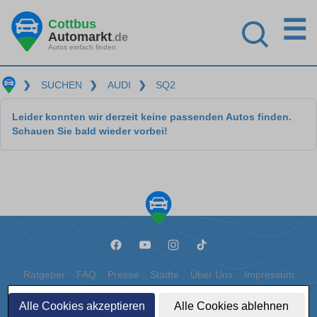
☰
Cottbus
Automarkt
.de
Autos einfach finden
❯
SUCHEN
❯
AUDI
❯
SQ2
Leider konnten wir derzeit keine passenden Autos finden.
Schauen Sie bald wieder vorbei!
Ratgeber
FAQ
Presse
Städte
Über Uns
Impressum
Datenschutz
Cookies
Alle Cookies akzeptieren
Alle Cookies ablehnen