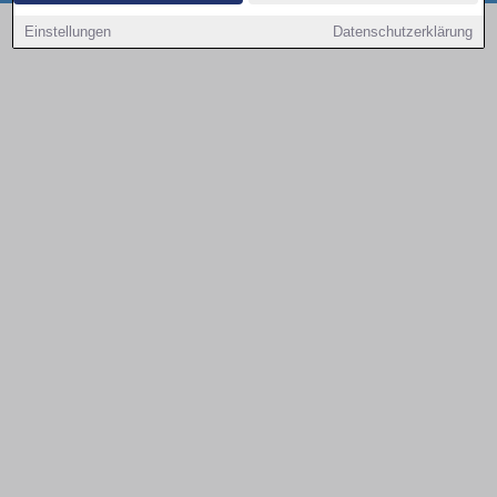
Copyright © 2000 - 2026 | 1A Infosysteme GmbH | Content by: 1a-sites-autos
Einstellungen
Datenschutzerklärung
07.08.2026